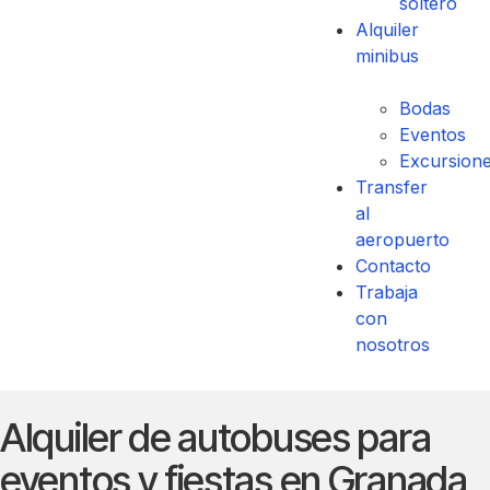
soltero
Alquiler
minibus
Bodas
Eventos
Excursion
Transfer
al
aeropuerto
Contacto
Trabaja
con
nosotros
Alquiler de autobuses para
eventos y fiestas en Granada